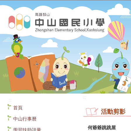
:::
:::
首頁
活動剪影
中山行事曆
何爺爺跳跳屋
學習扶助評量