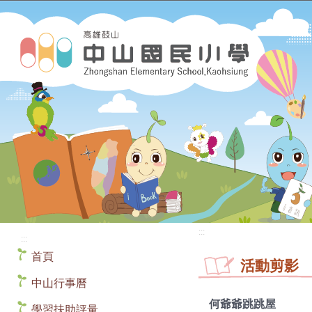
:::
:::
首頁
活動剪影
中山行事曆
何爺爺跳跳屋
學習扶助評量