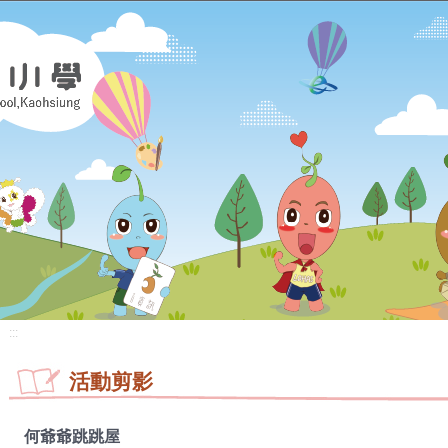
:::
活動剪影
何爺爺跳跳屋