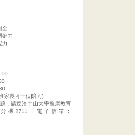
周全
關鍵力
能力
00
00
30
班家長可一位陪同)
題，請逕洽中山大學推廣教育
0 0 分機2711，電子信箱：